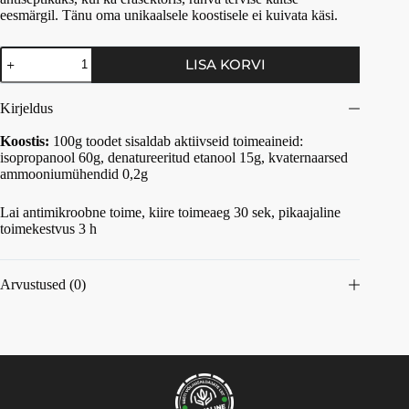
eesmärgil. Tänu oma unikaalsele koostisele ei kuivata käsi.
LISA KORVI
Kirjeldus
Koostis:
100g toodet sisaldab aktiivseid toimeaineid:
isopropanool 60g, denatureeritud etanool 15g, kvaternaarsed
ammooniumühendid 0,2g
Lai antimikroobne toime, kiire toimeaeg 30 sek, pikaajaline
toimekestvus 3 h
Arvustused (0)