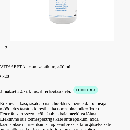
VITASEPT käte antiseptikum, 400 ml
€
8.00
3 makset 2.67€ kuus, ilma lisatasudeta.
Ei kuivata käsi, sisaldab nahahooldusvahendeid. Toimeaja
möödudes taastub kiiresti naha normaalne mikrofloora.
Eeterlik tsitrusseemneõli jätab nahale meeldiva lõhna.
Efektiivne laia toimespektriga käte antiseptikum, mida
kasutatakse nii meditsiinis hügieeniliseks ja kirurgiliseks käte
antiseptikaks, kui ka erasektoris, rahva tervise kaitse