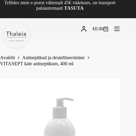
Tellides meie e-poest vähemalt 45€ väärtuses, on transport
pakiautomaati
TASUTA
€
0.00
Avaleht
Antiseptikud ja desinfitseerimine
VITASEPT käte antiseptikum, 400 ml