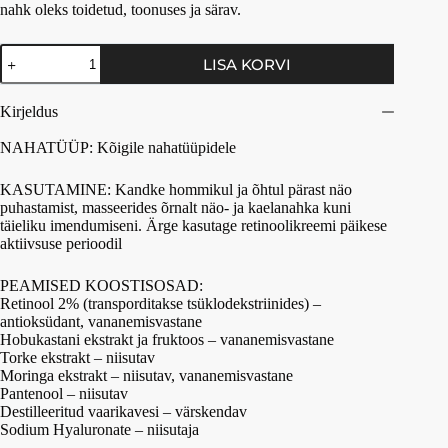
nahk oleks toidetud, toonuses ja särav.
LISA KORVI
Kirjeldus
NAHATÜÜP: Kõigile nahatüüpidele
KASUTAMINE: Kandke hommikul ja õhtul pärast näo
puhastamist, masseerides õrnalt näo- ja kaelanahka kuni
täieliku imendumiseni. Ärge kasutage retinoolikreemi päikese
aktiivsuse perioodil
PEAMISED KOOSTISOSAD:
Retinool 2% (transporditakse tsüklodekstriinides) –
antioksüdant, vananemisvastane
Hobukastani ekstrakt ja fruktoos – vananemisvastane
Torke ekstrakt – niisutav
Moringa ekstrakt – niisutav, vananemisvastane
Pantenool – niisutav
Destilleeritud vaarikavesi – värskendav
Sodium Hyaluronate – niisutaja