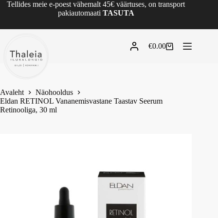
Tellides meie e-poest vähemalt 45€ väärtuses, on transport
pakiautomaati
TASUTA
€
0.00
Avaleht
Näohooldus
Eldan RETINOL Vananemisvastane Taastav Seerum
Retinooliga, 30 ml