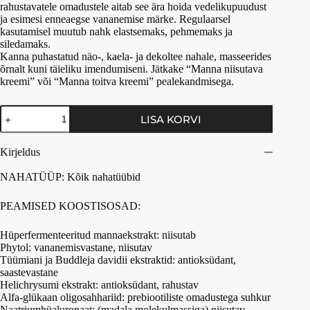
rahustavatele omadustele aitab see ära hoida vedelikupuudust
ja esimesi enneaegse vananemise märke. Regulaarsel
kasutamisel muutub nahk elastsemaks, pehmemaks ja
siledamaks.
Kanna puhastatud näo-, kaela- ja dekoltee nahale, masseerides
õrnalt kuni täieliku imendumiseni. Jätkake “Manna niisutava
kreemi” või “Manna toitva kreemi” pealekandmisega.
LISA KORVI
Kirjeldus
NAHATÜÜP: Kõik nahatüübid
PEAMISED KOOSTISOSAD:
Hüperfermenteeritud mannaekstrakt: niisutab
Phytol: vananemisvastane, niisutav
Tüümiani ja Buddleja davidii ekstraktid: antioksüdant,
saastevastane
Helichrysumi ekstrakt: antioksüdant, rahustav
Alfa-glükaan oligosahhariid: prebiootiliste omadustega suhkur
Naatriumhüaluronaat: (madala molekulmassiga) niisutav