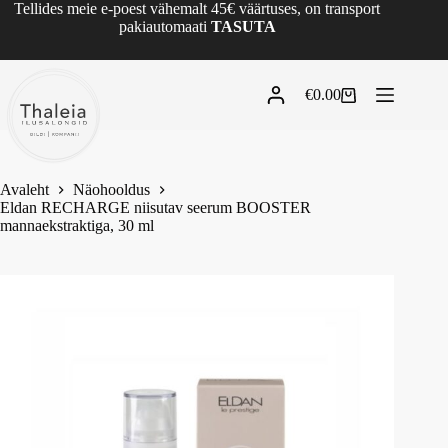
Tellides meie e-poest vähemalt 45€ väärtuses, on transport
pakiautomaati
TASUTA
€
0.00
Avaleht
Näohooldus
Eldan RECHARGE niisutav seerum BOOSTER
mannaekstraktiga, 30 ml