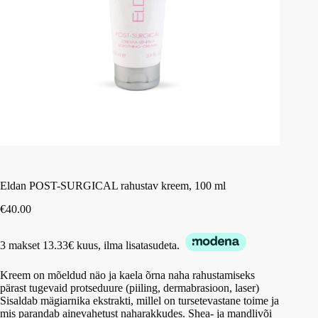
Eldan POST-SURGICAL rahustav kreem, 100 ml
€
40.00
3 makset 13.33€ kuus, ilma lisatasudeta.
Kreem on mõeldud näo ja kaela õrna naha rahustamiseks
pärast tugevaid protseduure (piiling, dermabrasioon, laser)
Sisaldab mägiarnika ekstrakti, millel on tursetevastane toime ja
mis parandab ainevahetust naharakkudes. Shea- ja mandlivõi