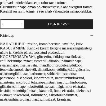
pakuvad antioksüdantset ja rahustavat toimet.
Glütsürritsiinhape omab põletikuvastast ja antiallergilist toimet.
Kreemil on raviv toime ja see aitab vähendada nahapõletikku.
LISA KORVI
Kirjeldus
NAHATÜÜBID: rasune, kombineeritud, tavaline, kuiv
KASUTAMINE: Kandke kreem kergete massaažiliigutustega
näole ja kaelale pärast teostatud protseduuri
KOOSTISOSAD: Vesi, glütseriin, tsüklopentasiloksaan,
etüülheksüülpalmitaat, tsetearüülalkohol, palmitiinhape,
steariinhape, mesilasvaha, mandliõli, propüleenglükool,
fenoksüetanool, sheavõi, dimetikoon, etüülheksüülglütseriin,
naatriumglükonaat, karbomeer, sahhariidi isomeraat,
pantenool, bisabolool, kloorfenesiin, naatriumhüdroksiid,
allantoiin, askorbüül tetraisopalmitaat, naatriumkarbomeer,
glütsürritsiinhape, tokoferüülatsetaat, mägiarnika ekstrakt,
letsitiin, retinüülpalmitaat, karamell, õuna ekstrakt, edelweissi
ekstrakt, tokoferool, sidrunhape, askorbüülpalmitaat,
naatriumhüaluronaat, naatriumtsitraat, ksantaan.